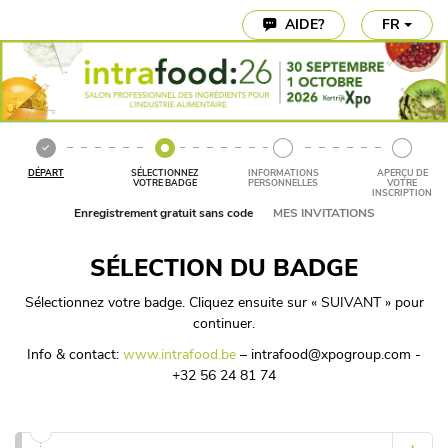
Paramètres des cookies
AIDE?
FR
DÉPART
SÉLECTIONNEZ
INFORMATIONS
APERÇU DE
VOTRE BADGE
PERSONNELLES
VOTRE
INSCRIPTION
Enregistrement gratuit sans code
MES INVITATIONS
SÉLECTION DU BADGE
Sélectionnez votre badge. Cliquez ensuite sur « SUIVANT » pour
continuer.
Info & contact:
www.intrafood.be
– intrafood@xpogroup.com -
+32 56 24 81 74